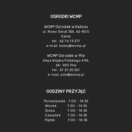
OŚRODKI WCMP
WCMP Ośrodek w Kaliszu
ul. Nowy Świat 35A, 62-800
Kalisz
tel.: 62 76 73 377
e-mail:
kalisz@wcmp.pl
WCMP Ośrodek w Pile
Aleja Wojska Polskiego 49A,
64- 920 Piła
tel.: 67 21 25 521
e-mail:
pila@wcmp.pl
GODZINY PRZYJĘĆ
Poniedziałek 7:00 - 14:35
Wtorek 7:00 - 14:35
Środa 7:00 - 14:35
Czwartek 7:00 - 14:35
Piątek 7:00 - 14:35