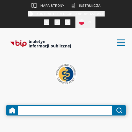
MAPA STRONY
INSTRUKCJA
KONTRAST DLA OSÓB SŁABOWIDZĄCYCH
PL
biuletyn
informacji publicznej