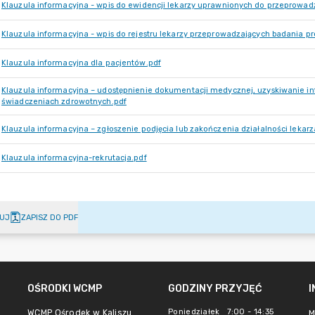
Klauzula informacyjna - wpis do ewidencji lekarzy uprawnionych do przeprowad
Klauzula informacyjna - wpis do rejestru lekarzy przeprowadzających badania p
Klauzula informacyjna dla pacjentów.pdf
Klauzula informacyjna – udostępnienie dokumentacji medycznej, uzyskiwanie inf
świadczeniach zdrowotnych.pdf
Klauzula informacyjna – zgłoszenie podjęcia lub zakończenia działalności lekarz
Klauzula informacyjna-rekrutacja.pdf
UJ
ZAPISZ DO PDF
OŚRODKI WCMP
GODZINY PRZYJĘĆ
Poniedziałek 7:00 - 14:35
WCMP Ośrodek w Kaliszu
M