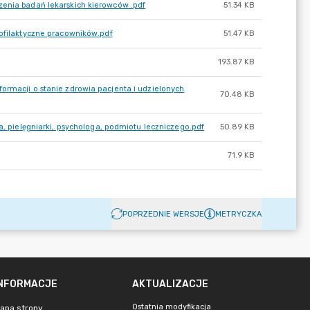
zenia badań lekarskich kierowców .pdf
51.34 KB
rofilaktyczne pracowników.pdf
51.47 KB
193.87 KB
ormacji o stanie zdrowia pacjenta i udzielonych
70.48 KB
a, pielęgniarki, psychologa, podmiotu leczniczego.pdf
50.89 KB
71.9 KB
POPRZEDNIE WERSJE
METRYCZKA
INFORMACJE
AKTUALIZACJE
Ostatnia modyfikacja
apa strony