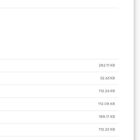
282.11 KB
52.63 KB
112.26 KB
112.08 KB
188.17 KB
112.22 KB