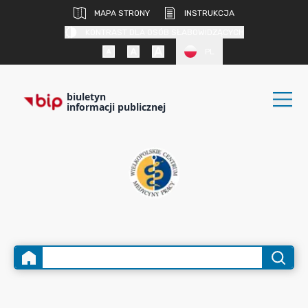
MAPA STRONY
INSTRUKCJA
KONTRAST DLA OSÓB SŁABOWIDZĄCYCH
PL
biuletyn
informacji publicznej