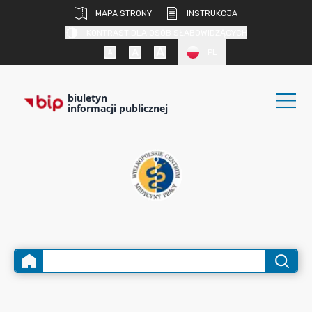
MAPA STRONY
INSTRUKCJA
KONTRAST DLA OSÓB SŁABOWIDZĄCYCH
PL
biuletyn
informacji publicznej