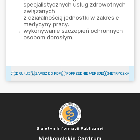
DRUKUJ
ZAPISZ DO PDF
POPRZEDNIE WERSJE
METRYCZKA
Biuletyn Informacji Publicznej
Wielkopolskie Centrum