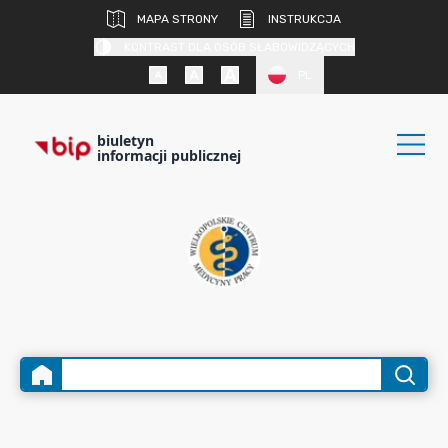
MAPA STRONY
INSTRUKCJA
KONTRAST DLA OSÓB SŁABOWIDZĄCYCH
PL
biuletyn
informacji publicznej