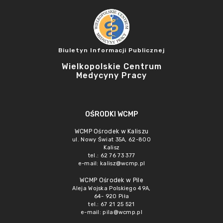
Biuletyn Informacji Publicznej
Wielkopolskie Centrum
Medycyny Pracy
OŚRODKI WCMP
WCMP Ośrodek w Kaliszu
ul. Nowy Świat 35A, 62-800
Kalisz
tel.: 62 76 73 377
e-mail:
kalisz@wcmp.pl
WCMP Ośrodek w Pile
Aleja Wojska Polskiego 49A,
64- 920 Piła
tel.: 67 21 25 521
e-mail:
pila@wcmp.pl