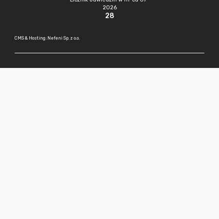
2026
28
CMS & Hosting: Nefeni Sp. z o.o.